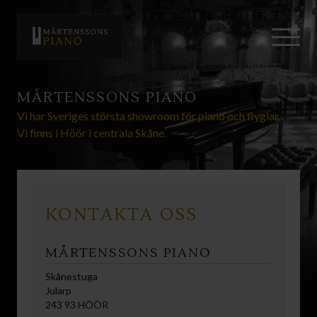
MÅRTENSSONS PIANO
Vi har Sveriges största showroom för piano och flyglar.
Vi finns i Höör i centrala Skåne.
KONTAKTA OSS
MÅRTENSSONS PIANO​
Skånestuga
Jularp
243 93 HÖÖR