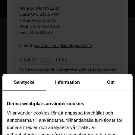
​Malmö:
040-16 12 00
Lund:
046-211 60 40
Höör:
0413-215 60
Mobil:
070-55 48 280
Fax:
0413-215 60
​E-post:
martenssonspiano@gmail.com
SKRIV TILL OSS
Fyll i nedanstående kontaktformulär så återkommer
vi snarast möjligt​.
Samtycke
Information
Om
Namn
(Obligatoriskt)
Denna webbplats använder cookies
Telefon
(Obligatoriskt)
Vi använder cookies för att anpassa innehållet och
annonserna till användarna, tillhandahålla funktioner för
E-
sociala medier och analysera vår trafik. Vi
post
vidarebefordrar även sådana identifierare och annan