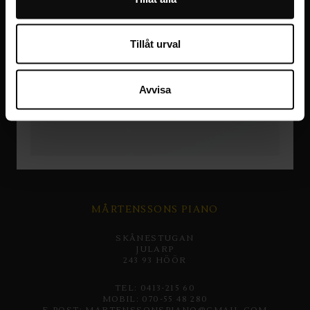
Tillåt urval
Avvisa
MÅRTENSSONS PIANO
SKÅNESTUGAN
JULARP
243 93 HÖÖR
TEL: 0413-215 60
MOBIL: 070-55 48 280