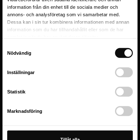
information från din enhet till de sociala medier och
Meddelande
(Obligatoriskt)
annons- och analysföretag som vi samarbetar med.
Dessa kan i sin tur kombinera informationen med annan
information som du har tillhandahållit eller som de har
samlat in när du har använt deras tjänster.
Samtyckesval
CAPTCHA
Nödvändig
Inställningar
Skicka meddelande
Statistik
Marknadsföring
Tillåt alla