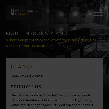
MÅRTENSSONS PIANO
Vi har Sveriges största showroom för piano och flyglar.
Vi finns i Höör i centrala Skåne.
PIANO​
Några av våra pianon:
FEURICH 115
Den här nya modellen togs fram av Rolf Ibach. Pianot
följer den tradition av förnyelse som Feurich gjorts sig
kända för. Pianot ger toner i en bred skala som spänner