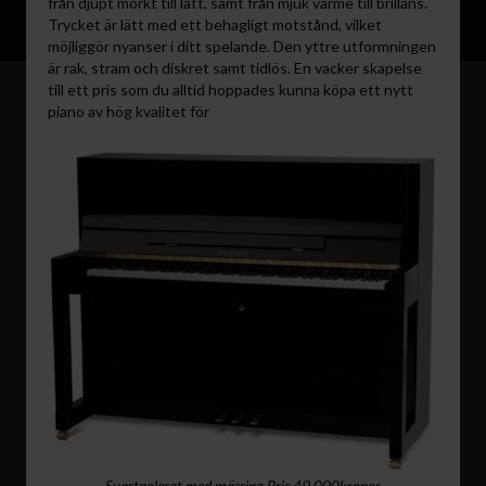
från djupt mörkt till lätt, samt från mjuk värme till brillans.
Trycket är lätt med ett behagligt motstånd, vilket
möjliggör nyanser i ditt spelande. Den yttre utformningen
är rak, stram och diskret samt tidlös. En vacker skapelse
till ett pris som du alltid hoppades kunna köpa ett nytt
piano av hög kvalitet för
Svartpolerat med mässing Pris 49 000kronor​