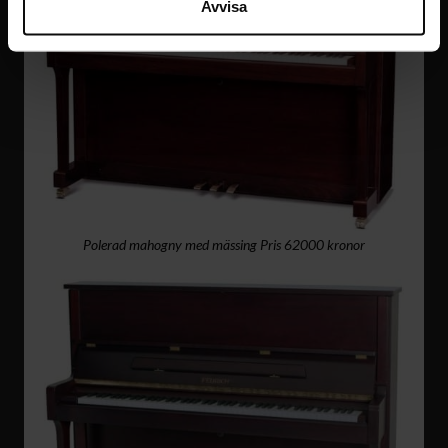
Avvisa
Polerad mahogny med mässing Pris 62000 kronor